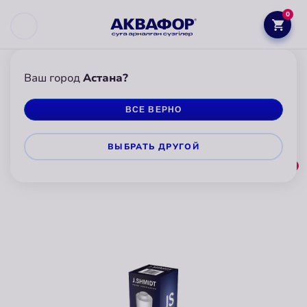
0
Ваш город
Астана?
АКВАФОР
КАРТРИДЖИ И СМЕННЫЕ МОДУЛИ ДЛЯ ФИЛЬТРОВ
ВСЕ ВЕРНО
Сменные картриджи для
фильтров Аквафор
ВЫБРАТЬ ДРУГОЙ
1
По популярности
__catalog_filters_title__