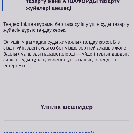
тазарту және АКВАФОРДЫ тазарту
жүйелері шешеді.
Теңдестірілген құрамы бар таза су ішу үшін суды тазарту
жүйесін дұрыс таңдау керек.
Ол үшін ұңғымадан суды химиялық талдау қажет. Біз
сіздің үйіңіздегі суды өз бетімізше зерттей аламыз және
барлық маңызды параметрлерді — үйдегі тұрғындардың
санын, суды тұтыну көлемін, ұңғыманың тереңдігін
ескереміз.
Үлгілік шешімдер