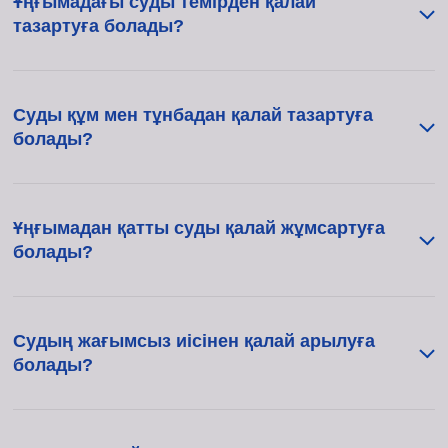
Ұңғымадағы суды темірден қалай
тазартуға болады?
Суды құм мен тұнбадан қалай тазартуға
болады?
Ұңғымадан қатты суды қалай жұмсартуға
болады?
Судың жағымсыз иісінен қалай арылуға
болады?