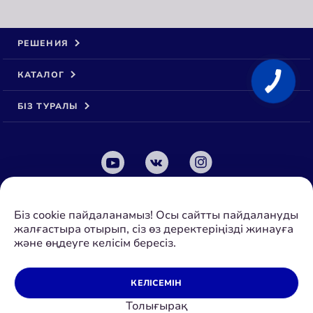
РЕШЕНИЯ
КАТАЛОГ
БІЗ ТУРАЛЫ
© 2026 Аквафор ЖШҚ
Біз cookie пайдаланамыз! Осы сайтты пайдалануды
Барлық құқықтар қорғалған
жалғастыра отырып, сіз өз деректеріңізді жинауға
ҚАЗАҚСТАН
АСТАНА
және өңдеуге келісім бересіз.
Құпиялылық саясаты
Қағидалар мен шарттар
КЕЛІСЕМІН
Дүкеннің ережелері
Толығырақ
Cookies