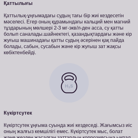
Қаттылығы
Қаттылық-ұңғымадағы судың тағы бір жиі кездесетін
мәселесі. Егер оның құрамындағы кальций мен магний
тұздарының мөлшері 2-3 мг-экв/л-ден асса, су қатты
болып саналады.шайнектегі, қазандықтардағы және кір
жуғыш машинадағы қатты судың әсерінен қақ пайда
болады, сабын, сусабын және кір жуғыш зат жақсы
көбіктенбейді.
Күкіртсутек
Күкіртсутек ұңғыма суында жиі кездеседі. Жағымсыз иіс
оның жалғыз кемшілігі емес. Күкіртсутек мыс, болат
және жезден жасалған заттардың коррозиясына ықпал