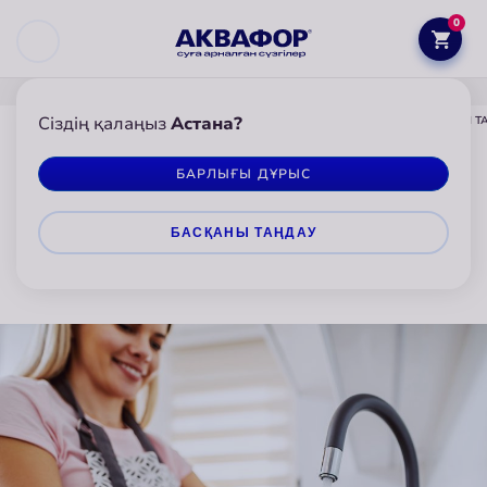
0
Сіздің қалаңыз
Астана?
АКВАФОР
КОТТЕДЖГЕ АРНАЛҒАН СҮЗГІЛЕР
ҰҢҒЫМАЛАРДАН СУДЫ ТА
БАРЛЫҒЫ ДҰРЫС
Ұңғымалардан суды тазартуға
БАСҚАНЫ ТАҢДАУ
арналған сүзгілер