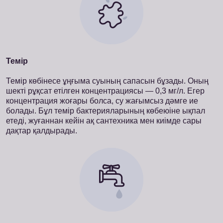
Темір
Темір көбінесе ұңғыма суының сапасын бұзады. Оның
шекті рұқсат етілген концентрациясы — 0,3 мг/л. Егер
концентрация жоғары болса, су жағымсыз дәмге ие
болады. Бұл темір бактерияларының көбеюіне ықпал
етеді, жуғаннан кейін ақ сантехника мен киімде сары
дақтар қалдырады.