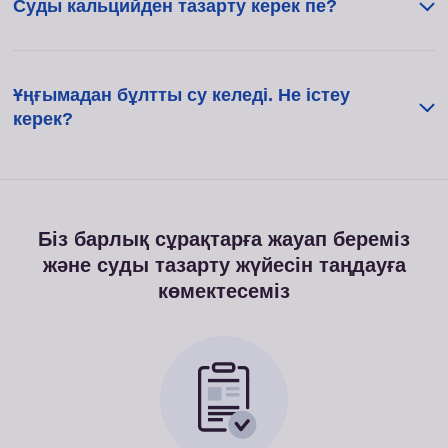
Суды кальцийден тазарту керек пе?
Ұңғымадан бұлтты су келеді. Не істеу
керек?
Біз барлық сұрақтарға жауап береміз
және суды тазарту жүйесін таңдауға
көмектесеміз