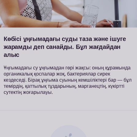
Көбісі ұңғымадағы суды таза және ішуге
жарамды деп санайды.
Бұл жағдайдан
алыс
Ұңғымадағы су ұңғымадан гөрі жақсы: оның құрамында
органикалық қоспалар жоқ, бактериялар сирек
кездеседі. Бірақ ұңғыма суының кемшіліктері бар — бұл
темірдің, қаттылық тұздарының, марганецтің, күкіртті
сутектің жоғарылауы.