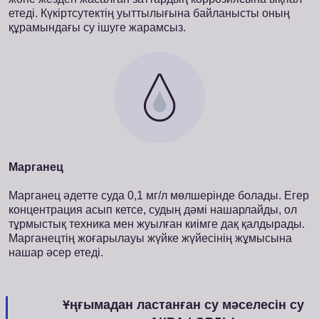
етеді. Күкіртсутектің уыттылығына байланысты оның
құрамындағы су ішуге жарамсыз.
Марганец
Марганец әдетте суда 0,1 мг/л мөлшерінде болады. Егер
концентрация асып кетсе, судың дәмі нашарлайды, ол
тұрмыстық техника мен жуылған киімге дақ қалдырады.
Марганецтің жоғарылауы жүйке жүйесінің жұмысына
нашар әсер етеді.
Ұңғымадан ластанған су мәселесін су