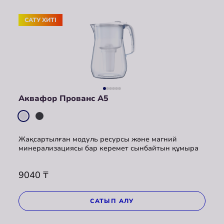
САТУ ХИТI
Аквафор Прованс A5
Жақсартылған модуль ресурсы және магний
минерализациясы бар керемет сынбайтын құмыра
9040
₸
САТЫП АЛУ