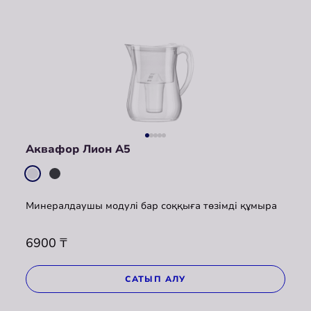
Аквафор Лион А5
Минералдаушы модулі бар соққыға төзімді құмыра
6900
₸
САТЫП АЛУ