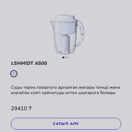
J.SHMIDT A500
Суды терең тазартуға арналған жоғары тиімді және
ыңғайлы сүзгі: қайнатуды естен шығаруға болады
29410
₸
САТЫП АЛУ