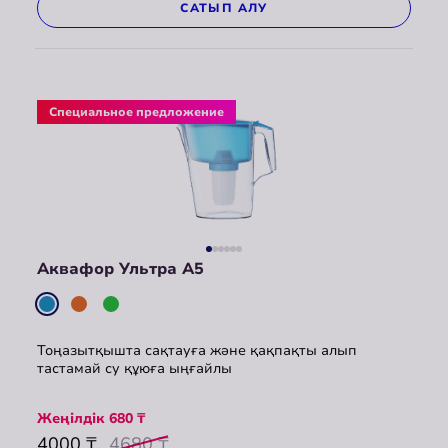
САТЫП АЛУ
Специальное предложение
Аквафор Ультра A5
Тоңазытқышта сақтауға және қақпақты алып
тастамай су құюға ыңғайлы
Жеңілдік
680
₸
4000
₸
4680
₸