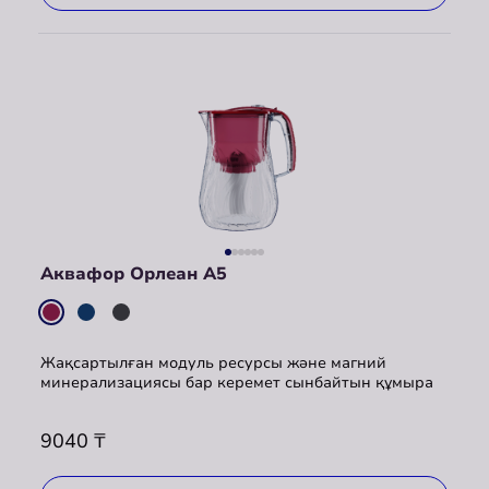
Аквафор Орлеан A5
Жақсартылған модуль ресурсы және магний
минерализациясы бар керемет сынбайтын құмыра
9040
₸