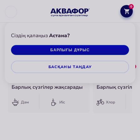
0
Сіздің қалаңыз
Астана?
АКВАФОР
АУЫЗ СУ ҮШІН
СҮЗГІ-ҚҰМЫРАЛАР
БАРЛЫҒЫ ДҰРЫС
Сүзгі-құмыралар
БАСҚАНЫ ТАҢДАУ
0
Танымалдылығы бойынша
__catalog_filters_title__
Барлық сүзгілер жақсарады
Барлық сүзгілер
Дәм
Иіс
Хлор