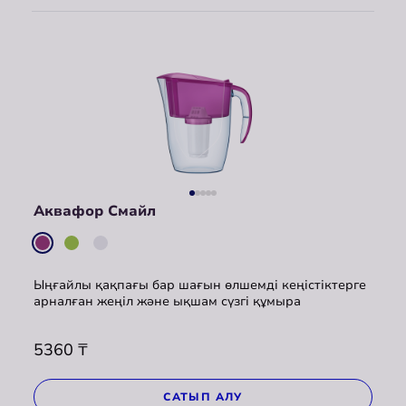
Аквафор Смайл
Ыңғайлы қақпағы бар шағын өлшемді кеңістіктерге
арналған жеңіл және ықшам сүзгі құмыра
5360
₸
САТЫП АЛУ