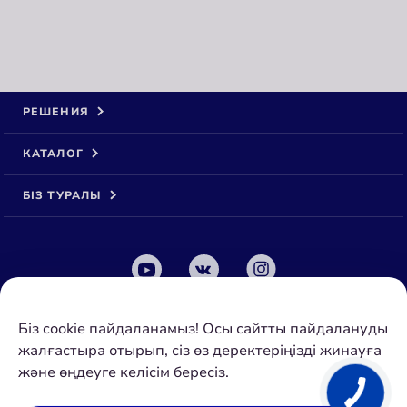
РЕШЕНИЯ
КАТАЛОГ
БІЗ ТУРАЛЫ
© 2026 Аквафор ЖШҚ
Біз cookie пайдаланамыз! Осы сайтты пайдалануды
Барлық құқықтар қорғалған
жалғастыра отырып, сіз өз деректеріңізді жинауға
ҚАЗАҚСТАН
АСТАНА
және өңдеуге келісім бересіз.