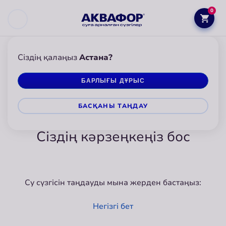
0
Сіздің қалаңыз
Астана?
БАРЛЫҒЫ ДҰРЫС
БАСҚАНЫ ТАҢДАУ
Сіздің кәрзеңкеңіз бос
Су сүзгісін таңдауды мына жерден бастаңыз:
Негізгі бет