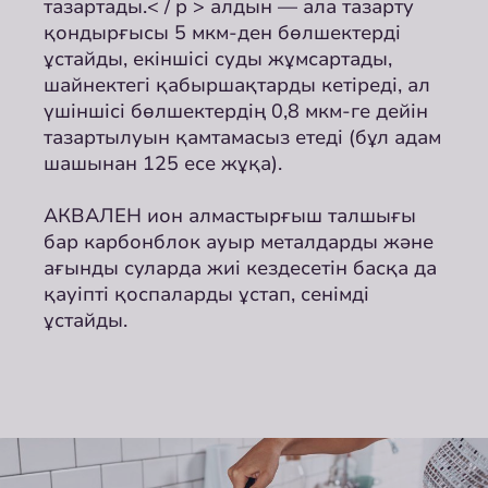
тазартады.< / p > алдын — ала тазарту
қондырғысы 5 мкм-ден бөлшектерді
ұстайды, екіншісі суды жұмсартады,
шайнектегі қабыршақтарды кетіреді, ал
үшіншісі бөлшектердің 0,8 мкм-ге дейін
тазартылуын қамтамасыз етеді (бұл адам
шашынан 125 есе жұқа).
АКВАЛЕН ион алмастырғыш талшығы
бар карбонблок ауыр металдарды және
ағынды суларда жиі кездесетін басқа да
қауіпті қоспаларды ұстап, сенімді
ұстайды.