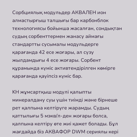
Сорбциялық модульдер АКВАЛЕН ион
алмастырғыш талшығы бар карбонблок
технологиясы бойынша жасалған, сондықтан
судың сорбенттермен жанасу аймағы
стандартты сусымалы модульдерге
қарағанда 42 есе жоғары, ал сүзу
жылдамдығы 4 есе жоғары. Сорбент
құрамында күміс активтендірілген көмірге
қарағанда қауіпсіз күміс бар.
KH жұмсартқыш модулі қалыпты
минералдану суы үшін тиімді және бірнеше
рет қалпына келтіруге жарамды. Судың
қаттылығы 5 мэкв/л-ден жоғары болса,
қалпына келтіру өте жиі қажет болады. Бұл
жағдайда біз АКВАФОР DWM сериялы кері