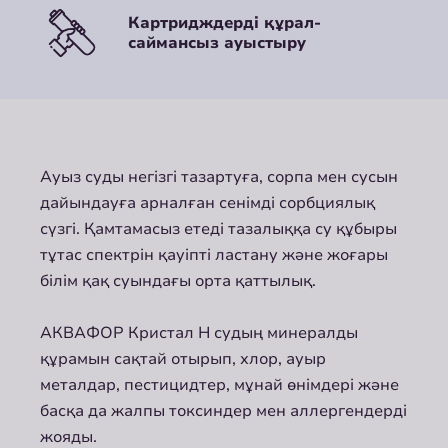
Картридждерді құрал-
саймансыз ауыстыру
Ауыз суды негізгі тазартуға, сорпа мен сусын
дайындауға арналған сенімді сорбциялық
сүзгі. Қамтамасыз етеді тазалыққа су құбыры
тұтас спектрін қауіпті ластану және жоғары
білім қақ суындағы орта қаттылық.
АКВАФОР Кристал H судың минералды
құрамын сақтай отырып, хлор, ауыр
металдар, пестицидтер, мұнай өнімдері және
басқа да жалпы токсиндер мен аллергендерді
жояды.