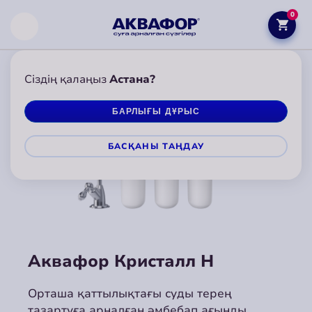
0
Сіздің қалаңыз
Астана?
БАРЛЫҒЫ ДҰРЫС
БАСҚАНЫ ТАҢДАУ
Аквафор Кристалл Н
Аквафор Кристалл Н
Аквафор Кристалл Н
Орташа қаттылықтағы суды терең
Орташа қаттылықтағы суды терең
Орташа қаттылықтағы суды терең
тазартуға арналған әмбебап ағынды
тазартуға арналған әмбебап ағынды
тазартуға арналған әмбебап ағынды