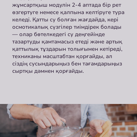
жұмсартқыш модулін 2-4 аптада бір рет
өзгертуге немесе қалпына келтіруге тура
келеді. Қатты су болған жағдайда, кері
осмотикалық сүзгілер тиімдірек болады
— олар бөтелкедегі су деңгейінде
тазартуды қамтамасыз етеді және артық
қаттылық тұздарын толығымен кетіреді,
техниканы масштабтан қорғайды, ал
сіздің сусындарыңыз бен тағамдарыңыз
сыртқы дәмнен қорғайды.