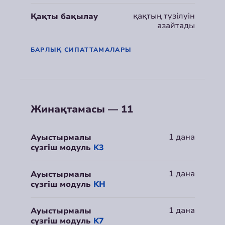
қақтың түзілуін
Қақты бақылау
азайтады
БАРЛЫҚ СИПАТТАМАЛАРЫ
Жинақтамасы — 11
1 дана
Ауыстырмалы
сүзгіш модуль
K3
1 дана
Ауыстырмалы
сүзгіш модуль
KH
1 дана
Ауыстырмалы
сүзгіш модуль
K7