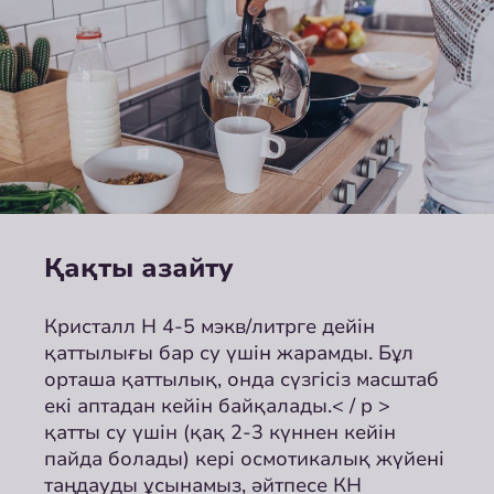
Қақты азайту
Кристалл Н 4-5 мэкв/литрге дейін
қаттылығы бар су үшін жарамды. Бұл
орташа қаттылық, онда сүзгісіз масштаб
екі аптадан кейін байқалады.< / p >
қатты су үшін (қақ 2-3 күннен кейін
пайда болады) кері осмотикалық жүйені
таңдауды ұсынамыз, әйтпесе КН