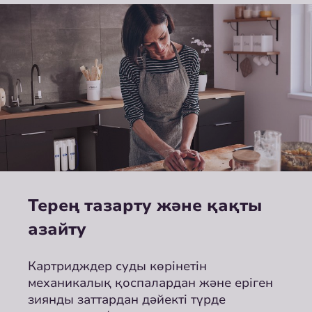
Терең тазарту және қақты
азайту
Картридждер суды көрінетін
механикалық қоспалардан және еріген
зиянды заттардан дәйекті түрде