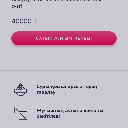
сүзгі
сүзгі
сүзгі
40000
40000
40000
₸
₸
₸
САТЫП АЛҒЫМ КЕЛЕДІ
САТЫП АЛҒЫМ КЕЛЕДІ
САТЫП АЛҒЫМ КЕЛЕДІ
Суды қоспаларсыз терең
тазалау
Жуғыштың астына жинақы
бекітіледі