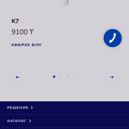
р
K7
KH
палы
9100
₸
93
КӨБІРЕК БІЛУ
КӨБІ
РЕШЕНИЯ
КАТАЛОГ