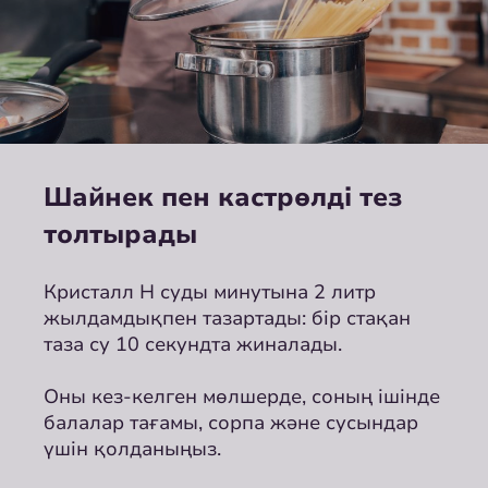
Шайнек пен кастрөлді тез
толтырады
Кристалл Н суды минутына 2 литр
жылдамдықпен тазартады: бір стақан
таза су 10 секундта жиналады.
Оны кез-келген мөлшерде, соның ішінде
балалар тағамы, сорпа және сусындар
үшін қолданыңыз.