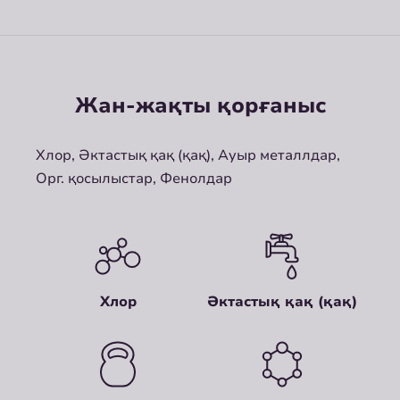
Жан-жақты қорғаныс
Хлор, Әктастық қақ (қақ), Ауыр металлдар,
Орг. қосылыстар, Фенолдар
Хлор
Әктастық қақ (қақ)