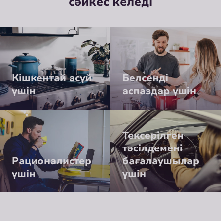
сәйкес келеді
Кішкентай асүй
Белсенді
үшін
аспаздар үшін
Тексерілген
тәсілдемені
Рационалистер
бағалаушылар
үшін
үшін