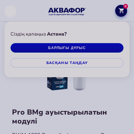
0
Сіздің қалаңыз
Астана?
БАРЛЫҒЫ ДҰРЫС
БАСҚАНЫ ТАҢДАУ
Pro BMg ауыстырылатын
Pro BMg ауыстырылатын
Pro BMg ауыстырылатын
модулі
модулі
модулі