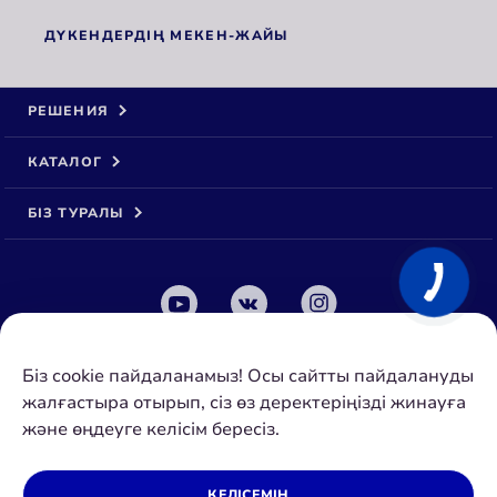
ДҮКЕНДЕРДІҢ МЕКЕН-ЖАЙЫ
РЕШЕНИЯ
КАТАЛОГ
БІЗ ТУРАЛЫ
© 2026 Аквафор ЖШҚ
Біз cookie пайдаланамыз! Осы сайтты пайдалануды
Барлық құқықтар қорғалған
жалғастыра отырып, сіз өз деректеріңізді жинауға
ҚАЗАҚСТАН
АСТАНА
және өңдеуге келісім бересіз.
Құпиялылық саясаты
КЕЛІСЕМІН