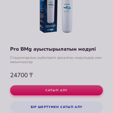
Pro BMg ауыстырылатын модулі
Стационарлық жүйелерге арналған модульдер мен
жиынтықтар
24700
₸
САТЫП АЛУ
БІР ШЕРТУМЕН САТЫП АЛУ