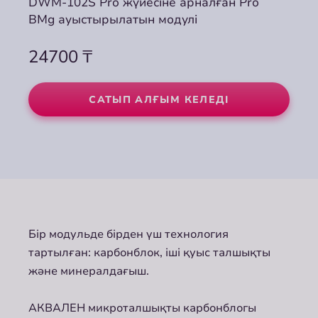
DWM-102S Pro жүйесіне арналған Pro
DWM-102S Pro жүйесіне арналған Pro
DWM-102S Pro жүйесіне арналған Pro
BMg ауыстырылатын модулі
BMg ауыстырылатын модулі
BMg ауыстырылатын модулі
24700
24700
24700
₸
₸
₸
САТЫП АЛҒЫМ КЕЛЕДІ
САТЫП АЛҒЫМ КЕЛЕДІ
САТЫП АЛҒЫМ КЕЛЕДІ
Бір модульде бірден үш технология
тартылған: карбонблок, іші қуыс талшықты
және минералдағыш.
АКВАЛЕН микроталшықты карбонблогы