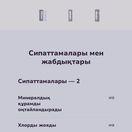
Сипаттамалары мен
жабдықтары
Сипаттамалары — 2
иә
Минералдық
құрамды
оңтайландырады
иә
Хлорды жояды