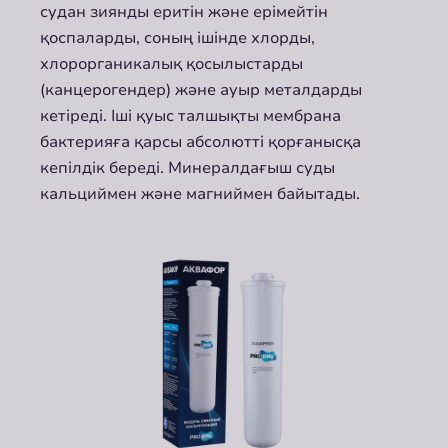
судан зиянды еритін және ерімейтін
қоспаларды, соның ішінде хлорды,
хлорорганикалық қосылыстарды
(канцерогендер) және ауыр металдарды
кетіреді. Іші қуыс талшықты мембрана
бактерияға қарсы абсолютті қорғанысқа
кепілдік береді. Минералдағыш суды
кальциймен және магниймен байытады.