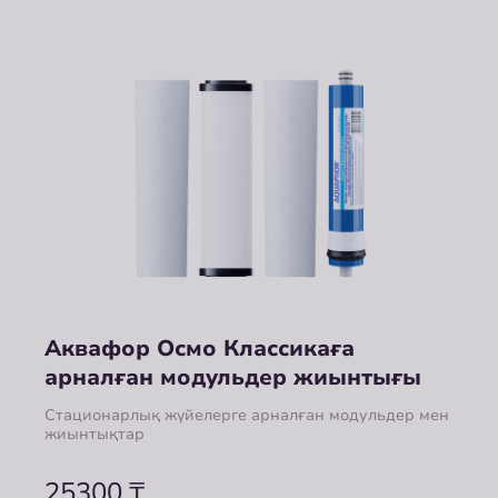
Аквафор Осмо Классикаға
арналған модульдер жиынтығы
Стационарлық жүйелерге арналған модульдер мен
жиынтықтар
25300
₸