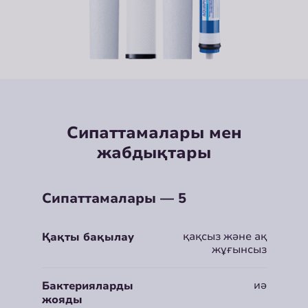
Сипаттамалары мен
жабдықтары
Сипаттамалары — 5
қақсыз және ақ
Қақты бақылау
жұғынсыз
иә
Бактерияларды
жояды