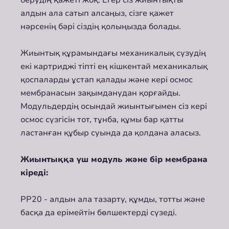
берудің қажеті жоқ. Егер сіз жиынтықты
алдын ала сатып алсаңыз, сізге қажет
нәрсенің бәрі сіздің қолыңызда болады.
Жиынтық құрамындағы механикалық сүзудің
екі картриджі тіпті ең кішкентай механикалық
қоспаларды ұстап қалады және кері осмос
мембранасын зақымданудан қорғайды.
Модульдердің осындай жиынтығымен сіз кері
осмос сүзгісін тот, тұнба, құмы бар қатты
ластанған құбыр суында да қолдана аласыз.
Жиынтыққа үш модуль және бір мембрана
кіреді:
PP20 - алдын ала тазарту, құмды, тотты және
басқа да ерімейтін бөлшектерді сүзеді.