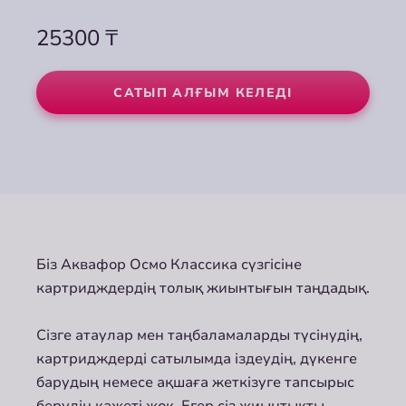
25300
₸
САТЫП АЛҒЫМ КЕЛЕДІ
Біз Аквафор Осмо Классика сүзгісіне
картридждердің толық жиынтығын таңдадық.
Сізге атаулар мен таңбаламаларды түсінудің,
картридждерді сатылымда іздеудің, дүкенге
барудың немесе ақшаға жеткізуге тапсырыс