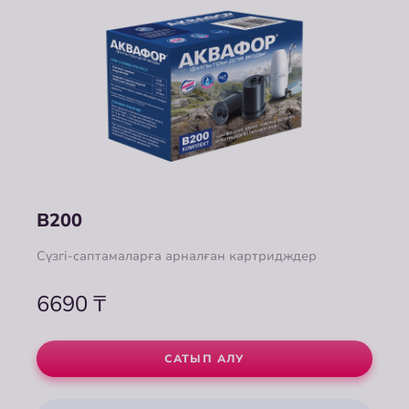
B200
Сүзгі-саптамаларға арналған картридждер
6690
₸
САТЫП АЛУ