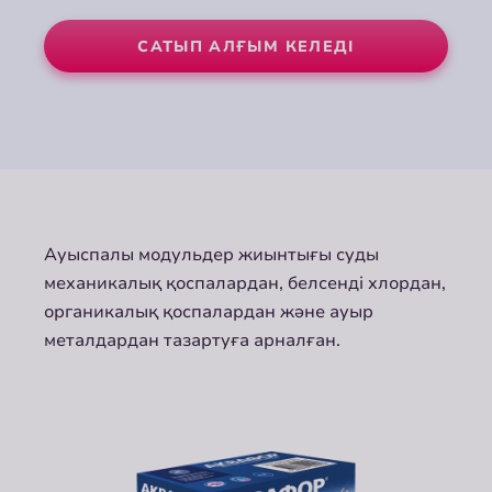
САТЫП АЛҒЫМ КЕЛЕДІ
САТЫП АЛҒЫМ КЕЛЕДІ
Ауыспалы модульдер жиынтығы суды
механикалық қоспалардан, белсенді хлордан,
органикалық қоспалардан және ауыр
металдардан тазартуға арналған.