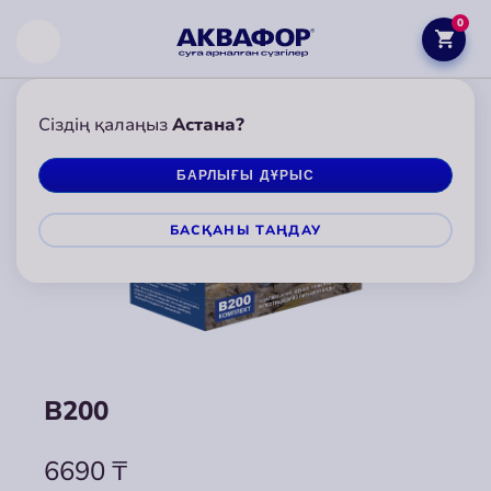
0
Сіздің қалаңыз
Астана?
БАРЛЫҒЫ ДҰРЫС
БАСҚАНЫ ТАҢДАУ
B200
B200
6690
6690
₸
₸