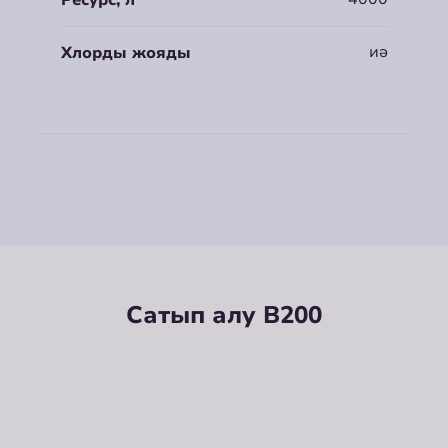
Ресурс, л
иә
Хлорды жояды
Сатып алу B200