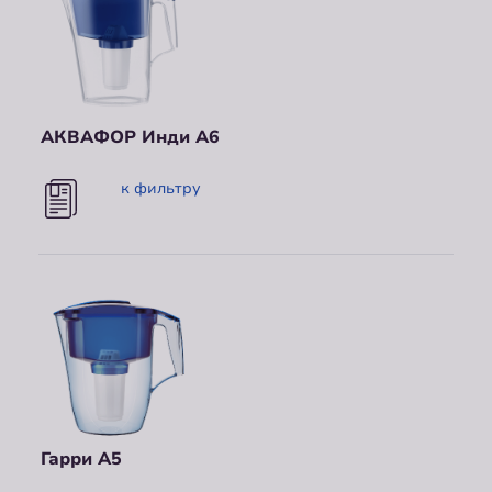
АКВАФОР Инди А6
к фильтру
Гарри А5