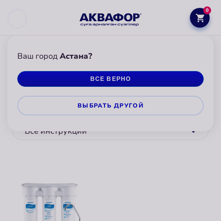
0
Ваш город
Астана?
АКВАФОР
ИНСТРУКЦИИ
ВСЕ ВЕРНО
Инструкции для фильтров
ВЫБРАТЬ ДРУГОЙ
Выбрать категорию
Все инструкции