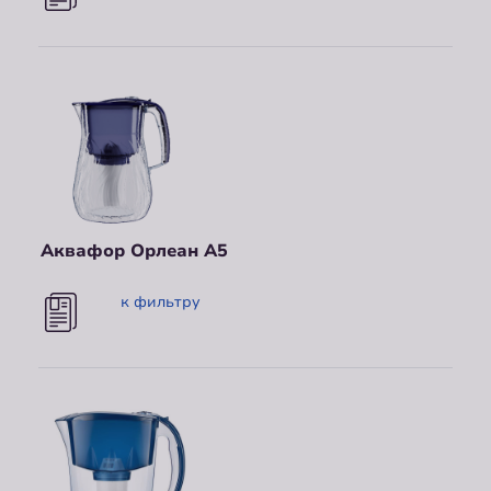
Аквафор Орлеан A5
к фильтру